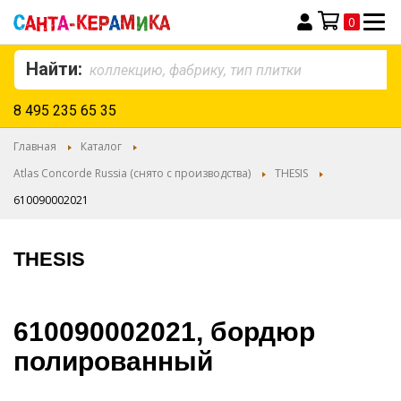
0
Моя корзина
Найти:
8 495 235 65 35
Главная
Каталог
Atlas Concorde Russia (снято с производства)
THESIS
610090002021
THESIS
610090002021, бордюр
полированный