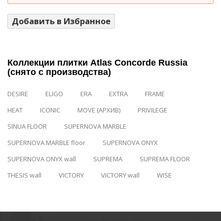
Добавить в Избранное
Коллекции плитки Atlas Concorde Russia
(снято с производства)
DESIRE
ELIGO
ERA
EXTRA
FRAME
HEAT
ICONIC
MOVE (АРХИВ)
PRIVILEGE
SINUA FLOOR
SUPERNOVA MARBLE
SUPERNOVA MARBLE floor
SUPERNOVA ONYX
SUPERNOVA ONYX wall
SUPREMA
SUPREMA FLOOR
THESIS wall
VICTORY
VICTORY wall
WISE