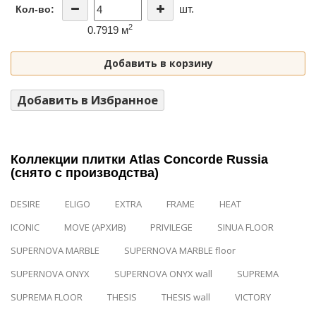
шт.
Кол-во:
2
0.7919 м
Добавить в корзину
Добавить в Избранное
Коллекции плитки Atlas Concorde Russia
(снято с производства)
DESIRE
ELIGO
EXTRA
FRAME
HEAT
ICONIC
MOVE (АРХИВ)
PRIVILEGE
SINUA FLOOR
SUPERNOVA MARBLE
SUPERNOVA MARBLE floor
SUPERNOVA ONYX
SUPERNOVA ONYX wall
SUPREMA
SUPREMA FLOOR
THESIS
THESIS wall
VICTORY