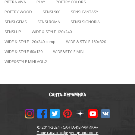
PIETRA VIVA
PLAY
POETRY COLORS
POETRY WOOD
SENSI 900
SENSI FANTASY
SENSI GEMS
SENSI ROMA
SENSI SIGNORIA
SENSI UP
WIDE & STYLE 120x240
WIDE & STYLE 120x240 comp
WIDE & STYLE 160x320
WIDE & STYLE 60x120
WIDE&STYLE MINI
WIDE&STYLE MINI VOL.2
© 2011-2024 «САНТА-КЕРАМИКА»
Политика конфиденциальности