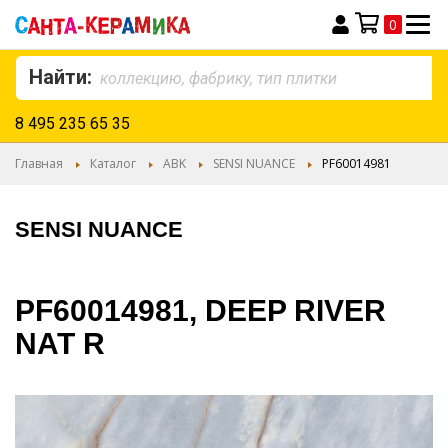
0
Моя корзина
Найти:
8 495 235 65 35
Главная
Каталог
ABK
SENSI NUANCE
PF60014981
SENSI NUANCE
PF60014981, DEEP RIVER
NAT R