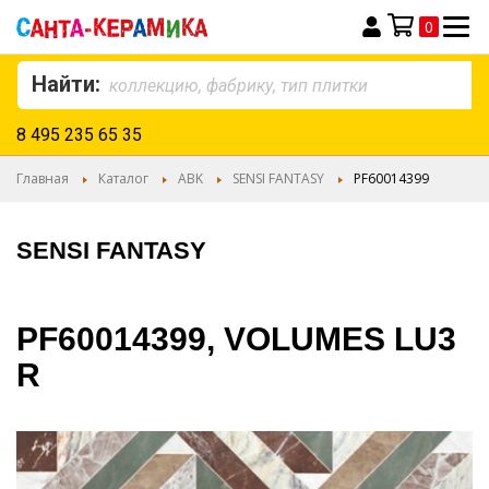
0
Моя корзина
Найти:
8 495 235 65 35
Главная
Каталог
ABK
SENSI FANTASY
PF60014399
SENSI FANTASY
PF60014399, VOLUMES LU3
R