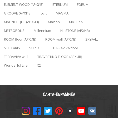
ELEMENT WOOD (АРХИВ)
ETERNUM
FORUM
GROOVE (АРХИВ)
Loft
MAGMA
MAGNETIQUE (АРХИВ)
Maison
MATERIA
METROPOLIS
Millennium
NL-STONE (АРХИВ)
ROOM floor (АРХИВ)
ROOM wall (АРХИВ)
SKYFALL
STELLARIS
SURFACE
TERRAVIVA floor
TERRAVIVA wall
TRAVERTINO FLOOR (АРХИВ)
Wonderful Life
X2