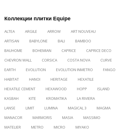
Коллекции плитки Equipe
ALTEA
ARGILE
ARROW
ART NOUVEAU
ARTISAN
BABYLONE
BALI
BAMBOO
BAUHOME
BOHEMIAN
CAPRICE
CAPRICE DECO
CHEVRON WALL
CORSICA
COSTA NOVA
CURVE
EARTH
EVOLUTION
EVOLUTION INMETRO
FANGO
HABITAT
HANOI
HERITAGE
HEXATILE
HEXATILE CEMENT
HEXAWOOD
HOPP
ISLAND
KASBAH
KITE
KROMATIKA
LA RIVIERA
LANSE
LIMIT
LUMINA
MAGICAL 3
MAGMA
MANACOR
MARMORIS
MASIA
MASSIMO
MATELIER
METRO
MICRO
MIYAKO