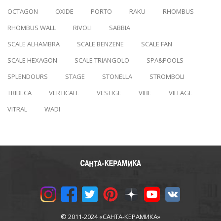
OCTAGON
OXIDE
PORTO
RAKU
RHOMBUS
RHOMBUS WALL
RIVOLI
SABBIA
SCALE ALHAMBRA
SCALE BENZENE
SCALE FAN
SCALE HEXAGON
SCALE TRIANGOLO
SPA&POOLS
SPLENDOURS
STAGE
STONELLA
STROMBOLI
TRIBECA
VERTICALE
VESTIGE
VIBE
VILLAGE
VITRAL
WADI
© 2011-2024 «САНТА-КЕРАМИКА»