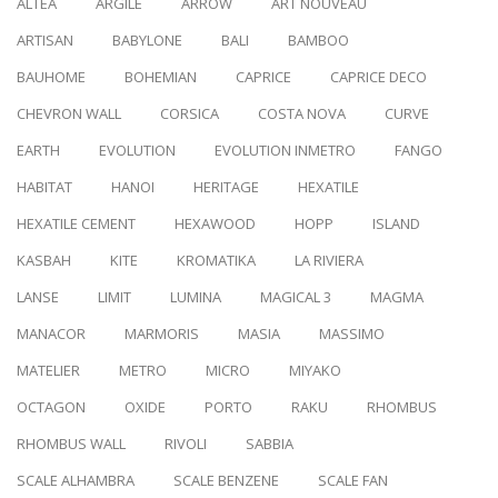
ALTEA
ARGILE
ARROW
ART NOUVEAU
ARTISAN
BABYLONE
BALI
BAMBOO
BAUHOME
BOHEMIAN
CAPRICE
CAPRICE DECO
CHEVRON WALL
CORSICA
COSTA NOVA
CURVE
EARTH
EVOLUTION
EVOLUTION INMETRO
FANGO
HABITAT
HANOI
HERITAGE
HEXATILE
HEXATILE CEMENT
HEXAWOOD
HOPP
ISLAND
KASBAH
KITE
KROMATIKA
LA RIVIERA
LANSE
LIMIT
LUMINA
MAGICAL 3
MAGMA
MANACOR
MARMORIS
MASIA
MASSIMO
MATELIER
METRO
MICRO
MIYAKO
OCTAGON
OXIDE
PORTO
RAKU
RHOMBUS
RHOMBUS WALL
RIVOLI
SABBIA
SCALE ALHAMBRA
SCALE BENZENE
SCALE FAN