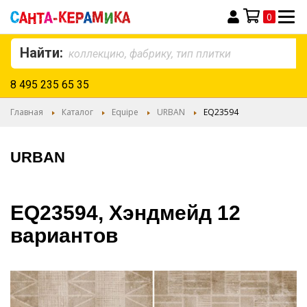
0
Моя корзина
Найти:
8 495 235 65 35
Главная
Каталог
Equipe
URBAN
EQ23594
URBAN
EQ23594, Хэндмейд 12
вариантов