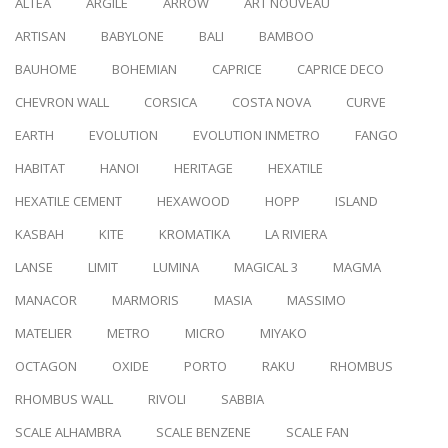
ALTEA
ARGILE
ARROW
ART NOUVEAU
ARTISAN
BABYLONE
BALI
BAMBOO
BAUHOME
BOHEMIAN
CAPRICE
CAPRICE DECO
CHEVRON WALL
CORSICA
COSTA NOVA
CURVE
EARTH
EVOLUTION
EVOLUTION INMETRO
FANGO
HABITAT
HANOI
HERITAGE
HEXATILE
HEXATILE CEMENT
HEXAWOOD
HOPP
ISLAND
KASBAH
KITE
KROMATIKA
LA RIVIERA
LANSE
LIMIT
LUMINA
MAGICAL 3
MAGMA
MANACOR
MARMORIS
MASIA
MASSIMO
MATELIER
METRO
MICRO
MIYAKO
OCTAGON
OXIDE
PORTO
RAKU
RHOMBUS
RHOMBUS WALL
RIVOLI
SABBIA
SCALE ALHAMBRA
SCALE BENZENE
SCALE FAN