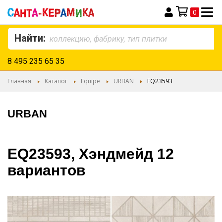
0
Моя корзина
Найти:
8 495 235 65 35
Главная
Каталог
Equipe
URBAN
EQ23593
URBAN
EQ23593, Хэндмейд 12
вариантов