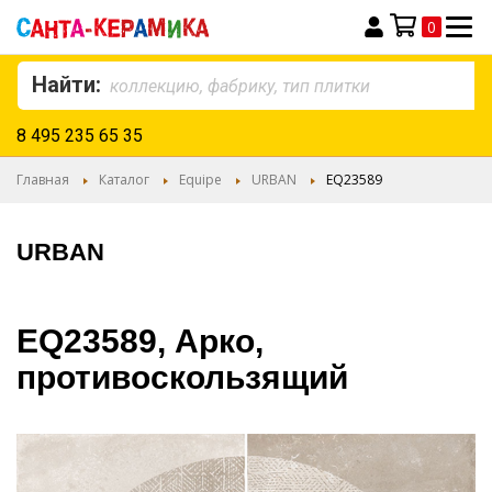
0
Моя корзина
Найти:
8 495 235 65 35
Главная
Каталог
Equipe
URBAN
EQ23589
URBAN
EQ23589, Арко,
противоскользящий