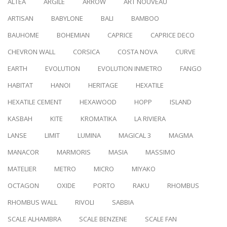
ALTEA
ARGILE
ARROW
ART NOUVEAU
ARTISAN
BABYLONE
BALI
BAMBOO
BAUHOME
BOHEMIAN
CAPRICE
CAPRICE DECO
CHEVRON WALL
CORSICA
COSTA NOVA
CURVE
EARTH
EVOLUTION
EVOLUTION INMETRO
FANGO
HABITAT
HANOI
HERITAGE
HEXATILE
HEXATILE CEMENT
HEXAWOOD
HOPP
ISLAND
KASBAH
KITE
KROMATIKA
LA RIVIERA
LANSE
LIMIT
LUMINA
MAGICAL 3
MAGMA
MANACOR
MARMORIS
MASIA
MASSIMO
MATELIER
METRO
MICRO
MIYAKO
OCTAGON
OXIDE
PORTO
RAKU
RHOMBUS
RHOMBUS WALL
RIVOLI
SABBIA
SCALE ALHAMBRA
SCALE BENZENE
SCALE FAN