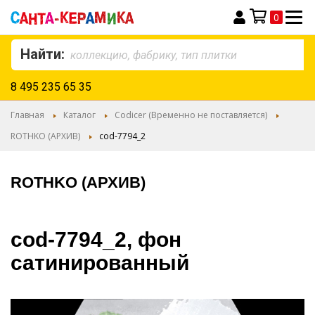
0
Моя корзина
Найти:
8 495 235 65 35
Главная
Каталог
Codicer (Временно не поставляется)
ROTHKO (АРХИВ)
cod-7794_2
ROTHKO (АРХИВ)
cod-7794_2, фон
сатинированный