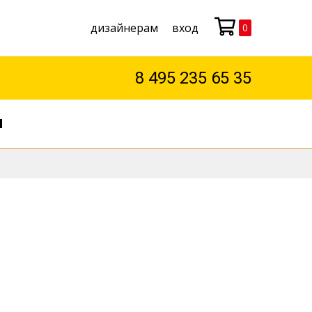
дизайнерам
вход
0
Моя корзина
8 495 235 65 35
М