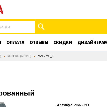
Поиск
И
ОПЛАТА
ОТЗЫВЫ
СКИДКИ
ДИЗАЙНЕРА
)
ROTHKO (АРХИВ)
cod-7793_3
ированный
Артикул
cod-7793