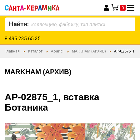
0
Моя корзина
Найти:
8 495 235 65 35
Главная
Каталог
Aparici
MARKHAM (АРХИВ)
AP-02875_1
MARKHAM (АРХИВ)
AP-02875_1, вставка
Ботаника